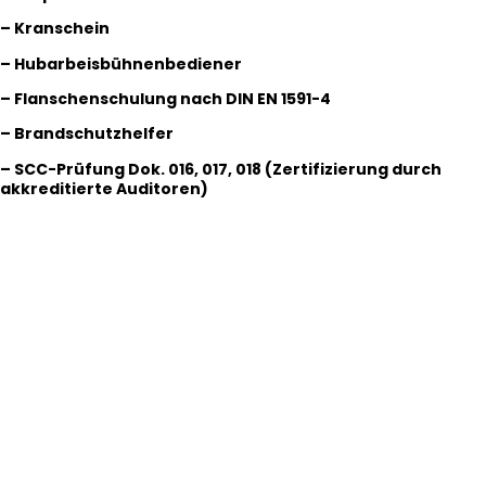
– Kranschein
– Hubarbeisbühnenbediener
– Flanschenschulung nach DIN EN 1591-4
– Brandschutzhelfer
– SCC-Prüfung Dok. 016, 017, 018 (Zertifizierung durch
akkreditierte Auditoren)
Sprechen Sie uns an,
wir beraten Sie gerne zu Ihrem Projekt!
Kontakt